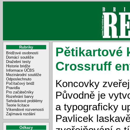
Rubriky
Pětikartové 
Bridžové osobnosti
Domácí soutěže
Crossruff ent
Dražební testy
Historie bridže
Informace ÚČBS
Mezinárodní soutěže
Odposlechnuto
Koncovky zveřejn
Počítačový bridž
Pravidla
Původně je vytvo
Pro začátečníky
Rozehrání barvy
Sehrávkové problémy
a typograficky up
Teorie licitace
Víkendové rozvernosti
Zajímavá rozdání
Pavlicek laskavě 
zveřejňování s t
Odkazy