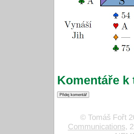
Komentáře k 
© Tomáš Fořt 2
Communications
, 