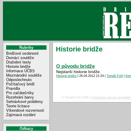
Rubriky
Historie bridže
Bridžové osobnosti
Domácí soutěže
Dražební testy
O původu bridže
Historie bridže
Informace ÚČBS
Nejstarší historie bridže.
Mezinárodní soutěže
Historie bridže
| 26.04.2012 21:24 |
Tomáš Fořt
|
Kom
Odposlechnuto
Počítačový bridž
Pravidla
Pro začátečníky
Rozehrání barvy
© Tomáš Fořt 2006 |
Vytvořeno pomocí template 
Sehrávkové problémy
Teorie licitace
Víkendové rozvernosti
Zajímavá rozdání
Odkazy