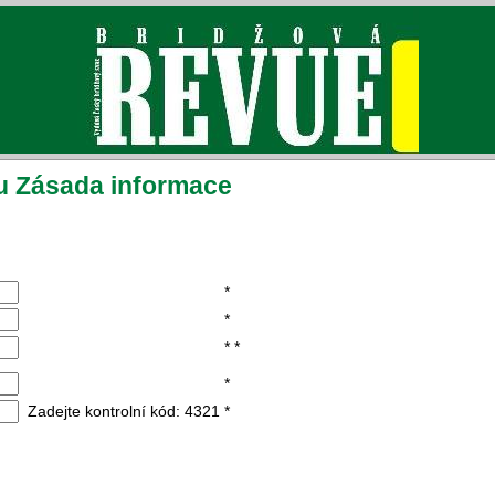
u Zásada informace
*
*
*
*
*
Zadejte kontrolní kód: 4321
*