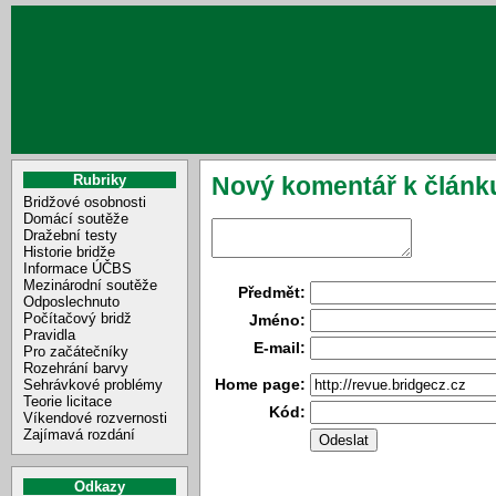
Rubriky
Nový komentář k článk
Bridžové osobnosti
Domácí soutěže
Dražební testy
Historie bridže
Informace ÚČBS
Mezinárodní soutěže
Předmět:
Odposlechnuto
Počítačový bridž
Jméno:
Pravidla
E-mail:
Pro začátečníky
Rozehrání barvy
Home page:
Sehrávkové problémy
Teorie licitace
Kód:
Víkendové rozvernosti
Zajímavá rozdání
Odkazy