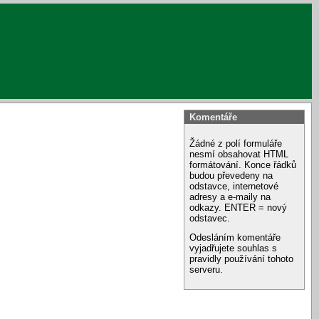
Komentáře
Žádné z polí formuláře
nesmí obsahovat HTML
formátování. Konce řádků
budou převedeny na
odstavce, internetové
adresy a e-maily na
odkazy. ENTER = nový
odstavec.
Odesláním komentáře
vyjadřujete souhlas s
pravidly používání tohoto
serveru.