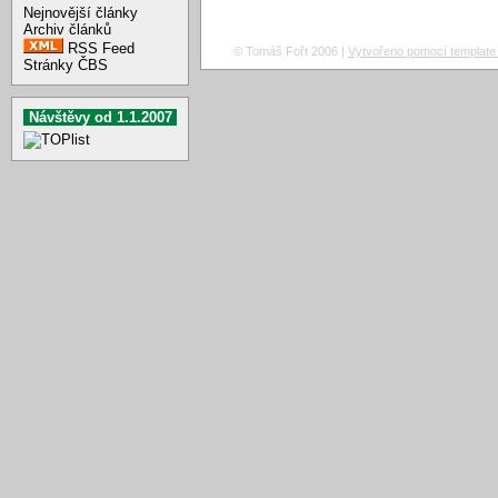
Nejnovější články
Archiv článků
RSS Feed
© Tomáš Fořt 2006 |
Vytvořeno pomocí template 
Stránky ČBS
Návštěvy od 1.1.2007