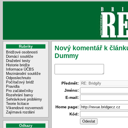
Rubriky
Nový komentář k článk
Bridžové osobnosti
Dummy
Domácí soutěže
Dražební testy
Historie bridže
Informace ÚČBS
Mezinárodní soutěže
Odposlechnuto
Počítačový bridž
Předmět:
Pravidla
Jméno:
Pro začátečníky
Rozehrání barvy
E-mail:
Sehrávkové problémy
Teorie licitace
Home page:
Víkendové rozvernosti
Zajímavá rozdání
Kód:
Odkazy