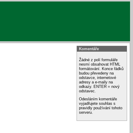
Komentáře
Žádné z polí formuláře
nesmí obsahovat HTML
formátování. Konce řádků
budou převedeny na
odstavce, internetové
adresy a e-maily na
odkazy. ENTER = nový
odstavec.
Odesláním komentáře
vyjadřujete souhlas s
pravidly používání tohoto
serveru.