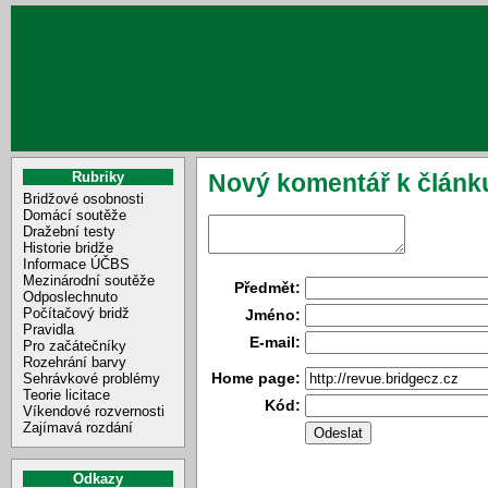
Rubriky
Nový komentář k článku
Bridžové osobnosti
Domácí soutěže
Dražební testy
Historie bridže
Informace ÚČBS
Mezinárodní soutěže
Předmět:
Odposlechnuto
Počítačový bridž
Jméno:
Pravidla
E-mail:
Pro začátečníky
Rozehrání barvy
Home page:
Sehrávkové problémy
Teorie licitace
Kód:
Víkendové rozvernosti
Zajímavá rozdání
Odkazy