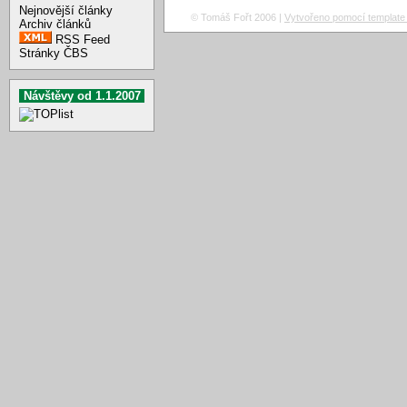
Nejnovější články
© Tomáš Fořt 2006 |
Vytvořeno pomocí template 
Archiv článků
RSS Feed
Stránky ČBS
Návštěvy od 1.1.2007