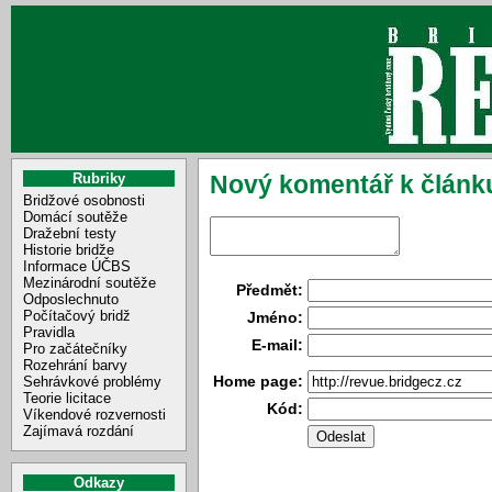
Rubriky
Nový komentář k článk
Bridžové osobnosti
Domácí soutěže
Dražební testy
Historie bridže
Informace ÚČBS
Mezinárodní soutěže
Předmět:
Odposlechnuto
Počítačový bridž
Jméno:
Pravidla
E-mail:
Pro začátečníky
Rozehrání barvy
Home page:
Sehrávkové problémy
Teorie licitace
Kód:
Víkendové rozvernosti
Zajímavá rozdání
Odkazy