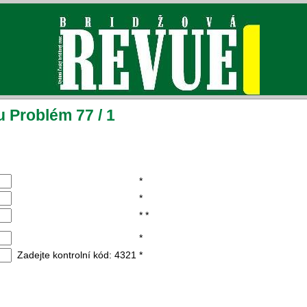
 Problém 77 / 1
*
*
*
*
*
Zadejte kontrolní kód: 4321
*