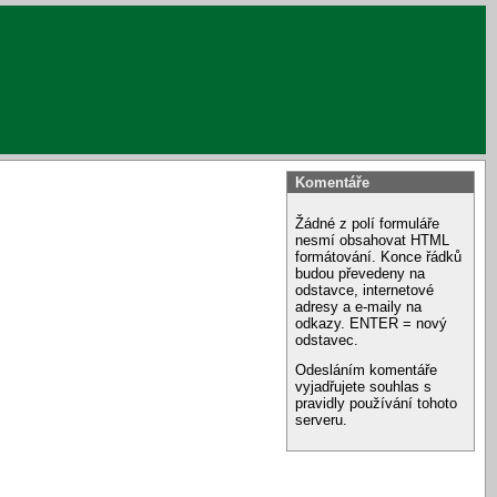
Komentáře
Žádné z polí formuláře
nesmí obsahovat HTML
formátování. Konce řádků
budou převedeny na
odstavce, internetové
adresy a e-maily na
odkazy. ENTER = nový
odstavec.
Odesláním komentáře
vyjadřujete souhlas s
pravidly používání tohoto
serveru.