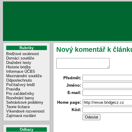
Rubriky
Nový komentář k článku
Bridžové osobnosti
Domácí soutěže
Dražební testy
Historie bridže
Informace ÚČBS
Mezinárodní soutěže
Předmět:
Odposlechnuto
Počítačový bridž
Jméno:
Pravidla
E-mail:
Pro začátečníky
Rozehrání barvy
Home page:
Sehrávkové problémy
Teorie licitace
Kód:
Víkendové rozvernosti
Zajímavá rozdání
Odkazy