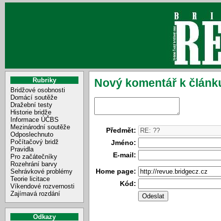
Rubriky
Nový komentář k článku
Bridžové osobnosti
Domácí soutěže
Dražební testy
Historie bridže
Informace ÚČBS
Mezinárodní soutěže
Předmět:
Odposlechnuto
Počítačový bridž
Jméno:
Pravidla
E-mail:
Pro začátečníky
Rozehrání barvy
Home page:
Sehrávkové problémy
Teorie licitace
Kód:
Víkendové rozvernosti
Zajímavá rozdání
Odkazy