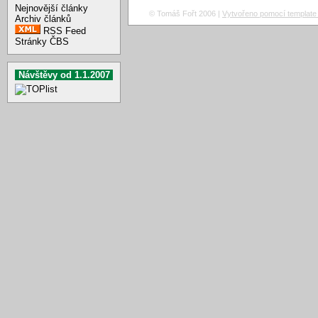
Nejnovější články
© Tomáš Fořt 2006 |
Vytvořeno pomocí template 
Archiv článků
RSS Feed
Stránky ČBS
Návštěvy od 1.1.2007