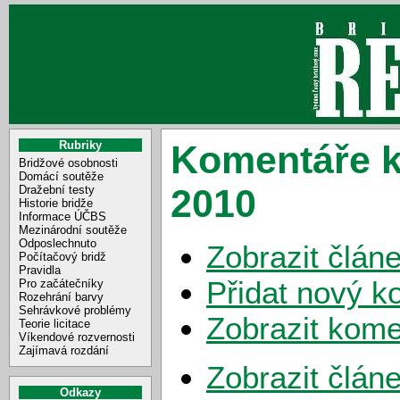
Rubriky
Komentáře k
Bridžové osobnosti
Domácí soutěže
2010
Dražební testy
Historie bridže
Informace ÚČBS
Mezinárodní soutěže
Odposlechnuto
Zobrazit člán
Počítačový bridž
Pravidla
Přidat nový k
Pro začátečníky
Rozehrání barvy
Sehrávkové problémy
Zobrazit kome
Teorie licitace
Víkendové rozvernosti
Zajímavá rozdání
Zobrazit člán
Odkazy