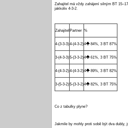
Zahajitel má vždy zahájení silným BT 15–17 
jakkoliv 4-3-2.
Zahajitel
Partner
%
4-(3-3-3)
4-(4-3-2)
4
84%, 3 BT 87%
3-(4-3-3)
5-(3-3-2)
4
61%, 3 BT 75%
4-(4-3-2)
4-(4-3-2)
4
89%, 3 BT 82%
3-(5-3-2)
5-(3-3-2)
4
82%, 3 BT 75%
Co z tabulky plyne?
Jakmile by mohly proti sobě být dva dubly, j