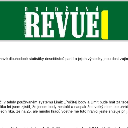
mavé dlouhodobé statistiky desetitisíců partií a jejich výsledky jsou dost zaj
áči v tehdy používaném systému Limit: „Počítej body a Limit bude hrát za tebe
ka let jsem zjistil, že jenom body nestačí a naopak že i velký slem lze uhrá
zech říká, že na 25, ale mnoho hráčů včetně mě tuto hranici ještě snižuje při