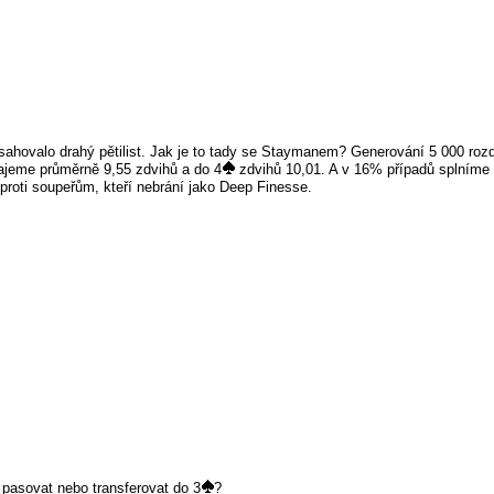
bsahovalo drahý pětilist. Jak je to tady se Staymanem? Generování 5 000 rozdá
ajeme průměrně 9,55 zdvihů a do 4
zdvihů 10,01. A v 16% případů splníme 
 proti soupeřům, kteří nebrání jako Deep Finesse.
í pasovat nebo transferovat do 3
?