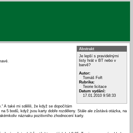
Abstrakt
Je lepší s pravidelnými
listy hrát v BT nebo v
ímavé.
barvě?
Autor:
Tomáš Fořt
Rubrika:
Teorie licitace
Datum vydání:
17.01.2010 9:58:33
.“ A také mi sdělili, že když se dopočítám
t na 5 bodů, když jsou karty dobře rozděleny. Stále ale zůstává otázka, na
 jakémkoliv náznaku pozitivního zhodnocení karty.