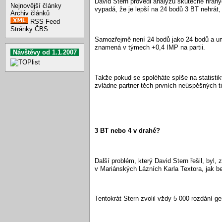
David Stern provedl analýzu skutečně hraných
Nejnovější články
vypadá, že je lepší na 24 bodů 3 BT nehrát,
Archiv článků
RSS Feed
Stránky ČBS
Samozřejmě není 24 bodů jako 24 bodů a umě
znamená v týmech +0,4 IMP na partii.
Návštěvy od 1.1.2007
Takže pokud se spoléháte spíše na statistiky
zvládne partner těch prvních neúspěšných ti
3 BT nebo 4 v drahé?
Další problém, který David Stern řešil, byl,
v Mariánských Lázních Karla Textora, jak bez
Tentokrát Stern zvolil vždy 5 000 rozdání 