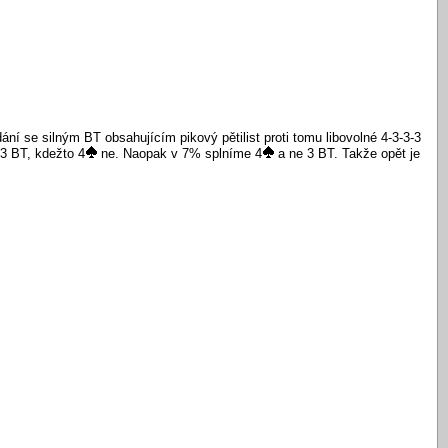
ní se silným BT obsahujícím pikový pětilist proti tomu libovolné 4-3-3-3
3 BT, kdežto 4
ne. Naopak v 7% splníme 4
a ne 3 BT. Takže opět je