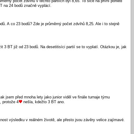
ůměrný počet zdvihů v těchto partiích byl 8,65. To sice na první pohled
 BT na 24 bodů značně vyplácí.
. A co 23 bodů? Zde je průměrný počet zdvihů 8,25. Ale i to stejně
3 BT již od 23 bodů. Na desetitisíci partií se to vyplatí. Otázkou je, jak
ak jsem před mnoha lety jako junior viděl ve finále turnaje týmu
, protože 4
nešla, kdežto 3 BT ano.
ost výsledku v reálném životě, ale přesto jsou závěry velice zajímavé.