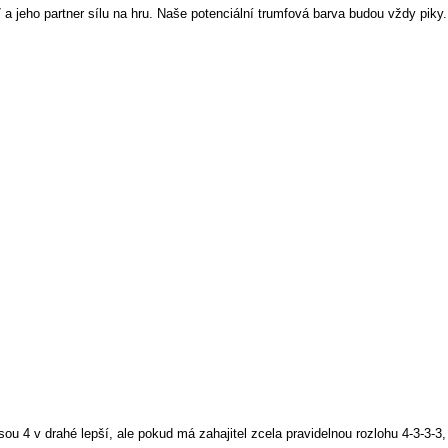
a jeho partner sílu na hru. Naše potenciální trumfová barva budou vždy piky. 
sou 4 v drahé lepší, ale pokud má zahajitel zcela pravidelnou rozlohu 4-3-3-3, 