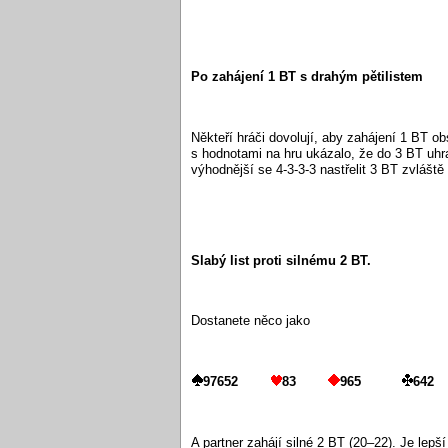
Po zahájení 1 BT s drahým pětilistem
Někteří hráči dovolují, aby zahájení 1 BT o
s hodnotami na hru ukázalo, že do 3 BT uhr
výhodnější se 4-3-3-3 nastřelit 3 BT zvláště
Slabý list proti silnému 2 BT.
Dostanete něco jako
97652
83
965
642
A partner zahájí silné 2 BT (20–22). Je lepš