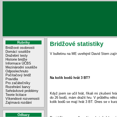
Rubriky
Bridžové statistiky
Bridžové osobnosti
Domácí soutěže
V bulletinu na ME uveřejnil David Stern zají
Dražební testy
Historie bridže
Informace ÚČBS
Mezinárodní soutěže
Odposlechnuto
Počítačový bridž
Na kolik bodů hrát 3 BT?
Pravidla
Pro začátečníky
Rozehrání barvy
Sehrávkové problémy
Když jsem se učil hrát, říkali mi zkušení hr
Teorie licitace
do 26 bodů, mám dražit hru. V průběhu několi
Víkendové rozvernosti
kolik bodů se mají hrát 3 BT. Dnes se v kur
Zajímavá rozdání
Odkazy