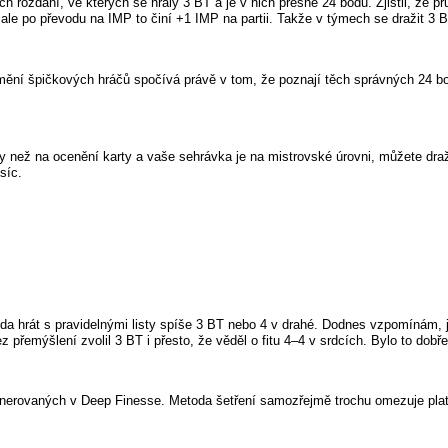
 rozdání, ve kterých se hrály 3 BT a je v nich přesně 24 bodů. Zjistil, že pr
 ale po převodu na IMP to činí +1 IMP na partii. Takže v týmech se dražit 3
ní špičkových hráčů spočívá právě v tom, že poznají těch správných 24 bodů
 než na ocenění karty a vaše sehrávka je na mistrovské úrovni, můžete dražit 
síc.
 zda hrát s pravidelnými listy spíše 3 BT nebo 4 v drahé. Dodnes vzpomínám, j
 přemýšlení zvolil 3 BT i přesto, že věděl o fitu 4–4 v srdcích. Bylo to dobře
generovaných v Deep Finesse. Metoda šetření samozřejmě trochu omezuje platn