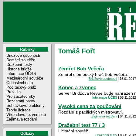
Rubriky
Tomáš Fořt
Bridžové osobnosti
Domácí soutěže
Dražební testy
Zemřel Bob Večeřa
Historie bridže
Informace ÚČBS
Zemřel olomoucký hráč Bob Večeřa.
Mezinárodní soutěže
Bridžové osobnosti
| 16.01.2017
Odposlechnuto
Konec a zvonec
Počítačový bridž
Pravidla
Server Bridžová Revue bude nahrazen
Pro začátečníky
Informace ÚČBS
| 05.11.2012
Rozehrání barvy
Sehrávkové problémy
Vysoká cena za poučování
Teorie licitace
Rozdání z pacifických mistrovství.
Víkendové rozvernosti
Zajímavá rozdání
| 04.11.2012
Zajímavá rozdání
Dražební test 77 / 3
Licitační soutěž.
Odkazy
Dražební testy
| 03.11.2012