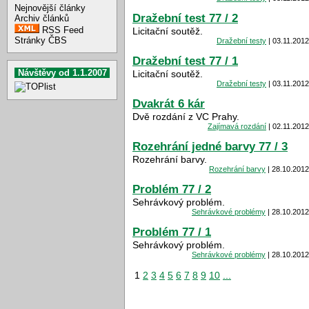
Nejnovější články
Dražební test 77 / 2
Archiv článků
RSS Feed
Licitační soutěž.
Stránky ČBS
Dražební testy
| 03.11.2012
Dražební test 77 / 1
Návštěvy od 1.1.2007
Licitační soutěž.
Dražební testy
| 03.11.2012
Dvakrát 6 kár
Dvě rozdání z VC Prahy.
Zajímavá rozdání
| 02.11.2012
Rozehrání jedné barvy 77 / 3
Rozehrání barvy.
Rozehrání barvy
| 28.10.2012
Problém 77 / 2
Sehrávkový problém.
Sehrávkové problémy
| 28.10.2012
Problém 77 / 1
Sehrávkový problém.
Sehrávkové problémy
| 28.10.2012
1
2
3
4
5
6
7
8
9
10
...