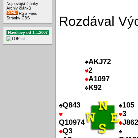
Nejnovější články
Archiv článků
RSS Feed
Rozdával Výc
Stránky ČBS
Návštěvy od 1.1.2007
AKJ72
2
A1097
K92
Q843
105
3
Q10974
J86
Q3