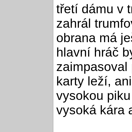
třetí dámu v 
zahrál trumf
obrana má ješ
hlavní hráč b
zaimpasoval p
karty leží, a
vysokou piku 
vysoká kára a