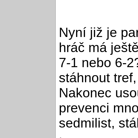
Nyní již je pa
hráč má ještě
7-1 nebo 6-2?
stáhnout tref
Nakonec usoud
prevenci mnoh
sedmilist, stáh