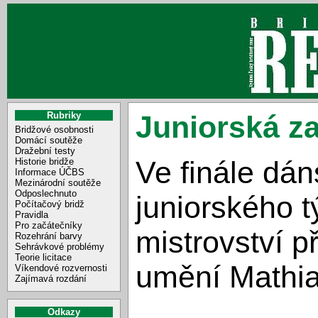
Rubriky
Juniorská z
Bridžové osobnosti
Domácí soutěže
Dražební testy
Ve finále dá
Historie bridže
Informace ÚČBS
Mezinárodní soutěže
Odposlechnuto
juniorského 
Počítačový bridž
Pravidla
Pro začátečníky
mistrovství p
Rozehrání barvy
Sehrávkové problémy
Teorie licitace
umění Mathia
Víkendové rozvernosti
Zajímavá rozdání
Odkazy