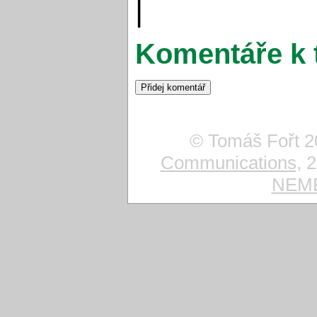
|
Komentáře k 
© Tomáš Fořt 2
Communications
, 
NEMES