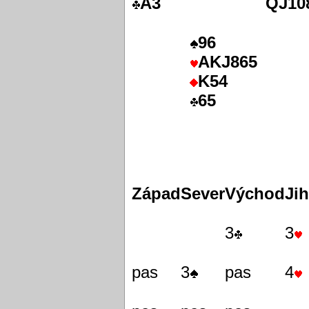
A3
QJ10
96
AKJ865
K54
65
Západ
Sever
Východ
Jih
3
3
pas
3
pas
4