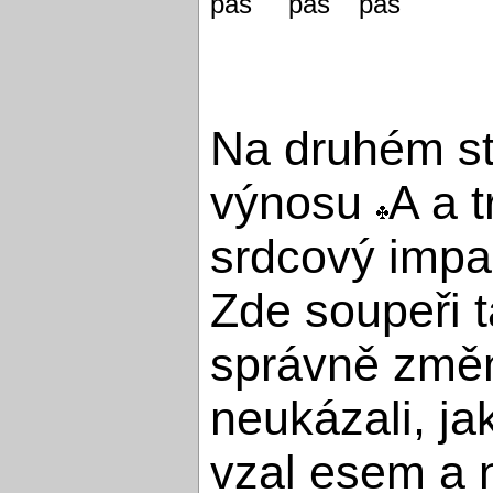
pas
pas
pas
Na druhém sto
výnosu
A a 
srdcový impas 
Zde soupeři 
správně změni
neukázali, ja
vzal esem a n