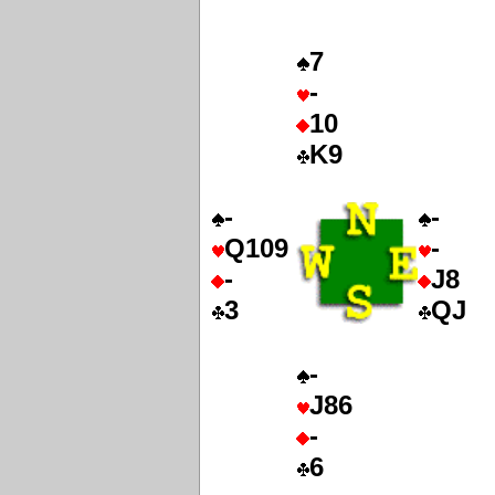
7
-
10
K9
-
-
Q109
-
-
J8
3
QJ
-
J86
-
6