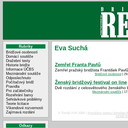
Rubriky
Eva Suchá
Bridžové osobnosti
Domácí soutěže
Dražební testy
Zemřel Franta Pavlů
Historie bridže
Informace ÚČBS
Zemřel pražský bridžista František Pavlů
Mezinárodní soutěže
Bridžové osobnosti
| 29
Odposlechnuto
Ženský bridžový festival on line
Počítačový bridž
Pravidla
Dvě rozdání z celosvětového ženského br
Pro začátečníky
Mezinárodní soutěže
| 17
Rozehrání barvy
Sehrávkové problémy
Teorie licitace
Víkendové rozvernosti
Zajímavá rozdání
© Tomáš Fořt 2006 |
Vytvořeno pomocí template A
NEMESIS 
Odkazy