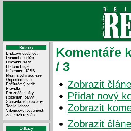
Rubriky
Komentáře k
Bridžové osobnosti
Domácí soutěže
/ 3
Dražební testy
Historie bridže
Informace ÚČBS
Mezinárodní soutěže
Odposlechnuto
Zobrazit člán
Počítačový bridž
Pravidla
Přidat nový k
Pro začátečníky
Rozehrání barvy
Sehrávkové problémy
Zobrazit kome
Teorie licitace
Víkendové rozvernosti
Zajímavá rozdání
Zobrazit člán
Odkazy